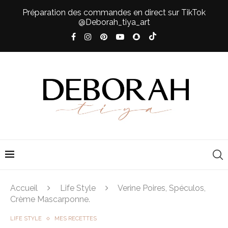
Préparation des commandes en direct sur TikTok
@Deborah_tiya_art
Accueil
Life Style
Verine Poires, Spéculos,
Crème Mascarponne.
LIFE STYLE
MES RECETTES