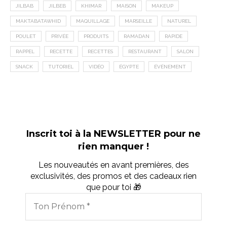
JILBAB
JILBEB
KHIMAR
MAISON
MAKEUP
MAKTABATAWHID
MAQUILLAGE
MARSEILLE
NATUREL
POULET
PRIVÉE
PRODUITS
RAMADAN
RAPIDE
RAPPEL
RECETTE
RECETTES
RESTAURANT
SALON
SNACK
TUTORIEL
VIDÉO
ÉGYPTE
ÉVÉNEMENT
Inscrit toi à la NEWSLETTER pour ne
rien manquer !
Les nouveautés en avant premières, des
exclusivités, des promos et des cadeaux rien
que pour toi 🎁