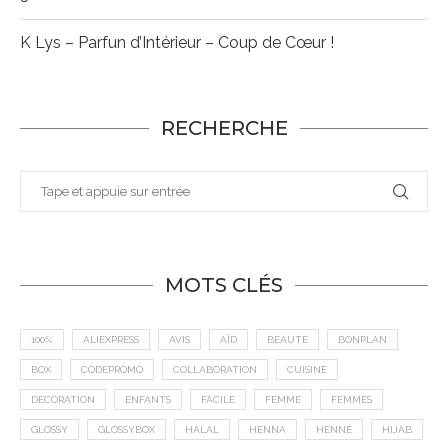
K Lys – Parfun d’Intérieur – Coup de Cœur !
RECHERCHE
MOTS CLÉS
100%
ALIEXPRESS
AVIS
AÏD
BEAUTÉ
BONPLAN
BOX
CODEPROMO
COLLABORATION
CUISINE
DÉCORATION
ENFANTS
FACILE
FEMME
FEMMES
GLOSSY
GLOSSYBOX
HALAL
HENNA
HENNÉ
HIJAB