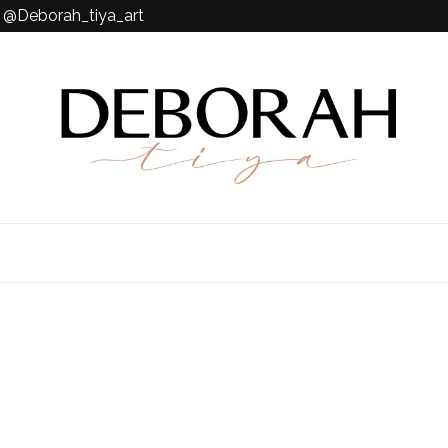
k @Deborah_tiya_art