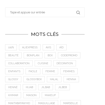
MOTS CLÉS
100%
ALIEXPRESS
AVIS
AÏD
BEAUTÉ
BONPLAN
BOX
CODEPROMO
COLLABORATION
CUISINE
DÉCORATION
ENFANTS
FACILE
FEMME
FEMMES
GLOSSY
GLOSSYBOX
HALAL
HENNA
HENNÉ
HIJAB
JILBAB
JILBEB
KHIMAR
MAISON
MAKEUP
MAKTABATAWHID
MAQUILLAGE
MARSEILLE