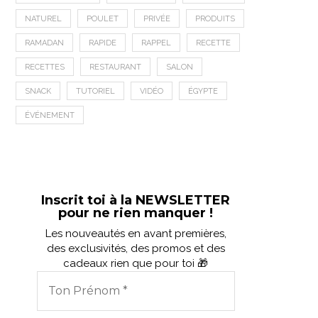
NATUREL
POULET
PRIVÉE
PRODUITS
RAMADAN
RAPIDE
RAPPEL
RECETTE
RECETTES
RESTAURANT
SALON
SNACK
TUTORIEL
VIDÉO
ÉGYPTE
ÉVÉNEMENT
Inscrit toi à la NEWSLETTER
pour ne rien manquer !
Les nouveautés en avant premières,
des exclusivités, des promos et des
cadeaux rien que pour toi 🎁