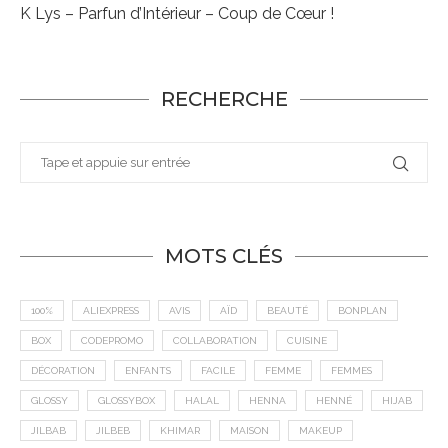
K Lys – Parfun d’Intérieur – Coup de Cœur !
RECHERCHE
MOTS CLÉS
100%
ALIEXPRESS
AVIS
AÏD
BEAUTÉ
BONPLAN
BOX
CODEPROMO
COLLABORATION
CUISINE
DÉCORATION
ENFANTS
FACILE
FEMME
FEMMES
GLOSSY
GLOSSYBOX
HALAL
HENNA
HENNÉ
HIJAB
JILBAB
JILBEB
KHIMAR
MAISON
MAKEUP