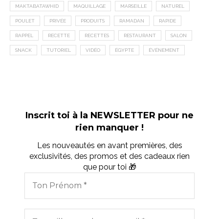
MAKTABATAWHID
MAQUILLAGE
MARSEILLE
NATUREL
POULET
PRIVÉE
PRODUITS
RAMADAN
RAPIDE
RAPPEL
RECETTE
RECETTES
RESTAURANT
SALON
SNACK
TUTORIEL
VIDÉO
ÉGYPTE
ÉVÉNEMENT
Inscrit toi à la NEWSLETTER pour ne
rien manquer !
Les nouveautés en avant premières, des
exclusivités, des promos et des cadeaux rien
que pour toi 🎁