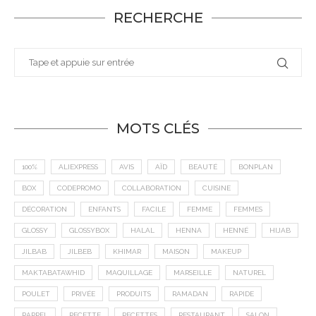
RECHERCHE
MOTS CLÉS
100%
ALIEXPRESS
AVIS
AÏD
BEAUTÉ
BONPLAN
BOX
CODEPROMO
COLLABORATION
CUISINE
DÉCORATION
ENFANTS
FACILE
FEMME
FEMMES
GLOSSY
GLOSSYBOX
HALAL
HENNA
HENNÉ
HIJAB
JILBAB
JILBEB
KHIMAR
MAISON
MAKEUP
MAKTABATAWHID
MAQUILLAGE
MARSEILLE
NATUREL
POULET
PRIVÉE
PRODUITS
RAMADAN
RAPIDE
RAPPEL
RECETTE
RECETTES
RESTAURANT
SALON