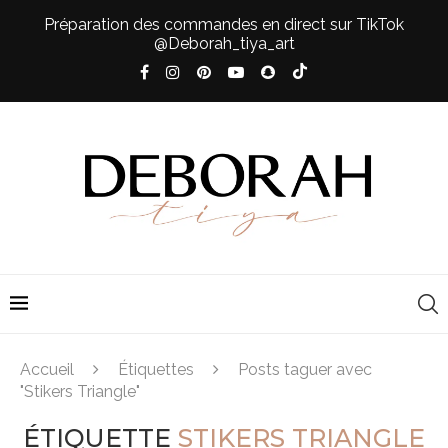
Préparation des commandes en direct sur TikTok
@Deborah_tiya_art
Accueil
Étiquettes
Posts taguer avec
"Stikers Triangle"
ÉTIQUETTE
STIKERS TRIANGLE