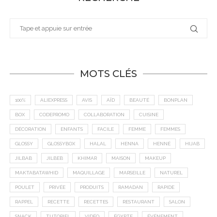
MOTS CLÉS
100%
ALIEXPRESS
AVIS
AÏD
BEAUTÉ
BONPLAN
BOX
CODEPROMO
COLLABORATION
CUISINE
DÉCORATION
ENFANTS
FACILE
FEMME
FEMMES
GLOSSY
GLOSSYBOX
HALAL
HENNA
HENNÉ
HIJAB
JILBAB
JILBEB
KHIMAR
MAISON
MAKEUP
MAKTABATAWHID
MAQUILLAGE
MARSEILLE
NATUREL
POULET
PRIVÉE
PRODUITS
RAMADAN
RAPIDE
RAPPEL
RECETTE
RECETTES
RESTAURANT
SALON
SNACK
TUTORIEL
VIDÉO
ÉGYPTE
ÉVÉNEMENT