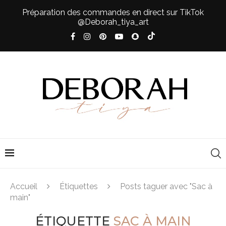
Préparation des commandes en direct sur TikTok
@Deborah_tiya_art
Accueil
Étiquettes
Posts taguer avec "Sac à
main"
ÉTIQUETTE
SAC À MAIN