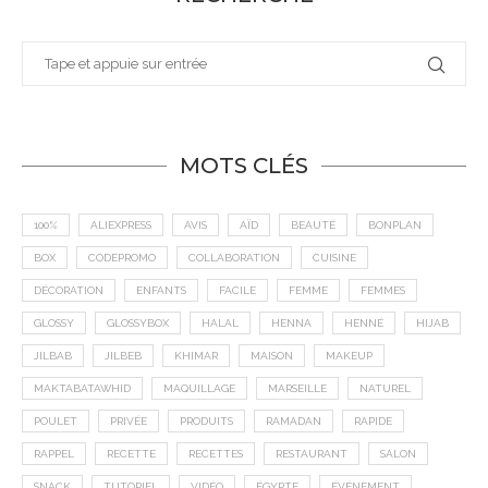
MOTS CLÉS
100%
ALIEXPRESS
AVIS
AÏD
BEAUTÉ
BONPLAN
BOX
CODEPROMO
COLLABORATION
CUISINE
DÉCORATION
ENFANTS
FACILE
FEMME
FEMMES
GLOSSY
GLOSSYBOX
HALAL
HENNA
HENNÉ
HIJAB
JILBAB
JILBEB
KHIMAR
MAISON
MAKEUP
MAKTABATAWHID
MAQUILLAGE
MARSEILLE
NATUREL
POULET
PRIVÉE
PRODUITS
RAMADAN
RAPIDE
RAPPEL
RECETTE
RECETTES
RESTAURANT
SALON
SNACK
TUTORIEL
VIDÉO
ÉGYPTE
ÉVÉNEMENT