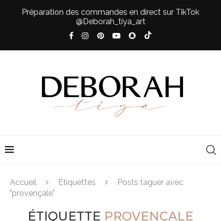
Préparation des commandes en direct sur TikTok
@Deborah_tiya_art
Accueil
Étiquettes
Posts taguer avec
"provençale"
ÉTIQUETTE
PROVENÇALE