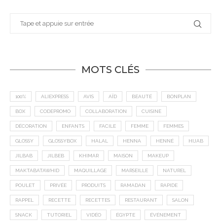
MOTS CLÉS
100%
ALIEXPRESS
AVIS
AÏD
BEAUTÉ
BONPLAN
BOX
CODEPROMO
COLLABORATION
CUISINE
DÉCORATION
ENFANTS
FACILE
FEMME
FEMMES
GLOSSY
GLOSSYBOX
HALAL
HENNA
HENNÉ
HIJAB
JILBAB
JILBEB
KHIMAR
MAISON
MAKEUP
MAKTABATAWHID
MAQUILLAGE
MARSEILLE
NATUREL
POULET
PRIVÉE
PRODUITS
RAMADAN
RAPIDE
RAPPEL
RECETTE
RECETTES
RESTAURANT
SALON
SNACK
TUTORIEL
VIDÉO
ÉGYPTE
ÉVÉNEMENT