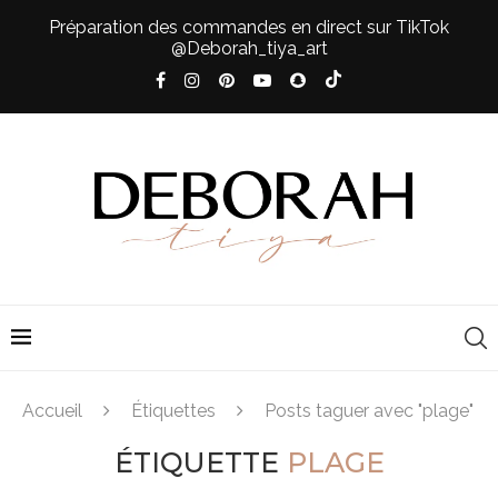
Préparation des commandes en direct sur TikTok
@Deborah_tiya_art
Accueil
Étiquettes
Posts taguer avec "plage"
ÉTIQUETTE
PLAGE