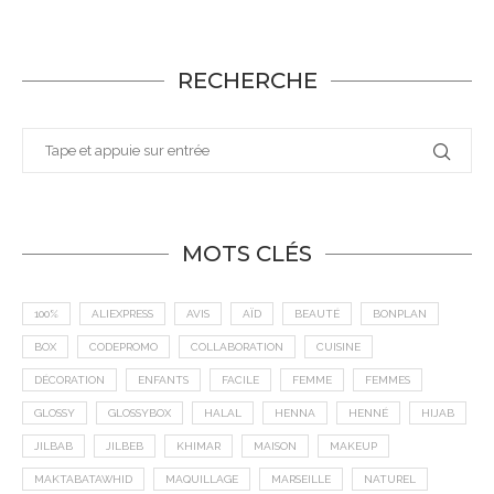
RECHERCHE
MOTS CLÉS
100%
ALIEXPRESS
AVIS
AÏD
BEAUTÉ
BONPLAN
BOX
CODEPROMO
COLLABORATION
CUISINE
DÉCORATION
ENFANTS
FACILE
FEMME
FEMMES
GLOSSY
GLOSSYBOX
HALAL
HENNA
HENNÉ
HIJAB
JILBAB
JILBEB
KHIMAR
MAISON
MAKEUP
MAKTABATAWHID
MAQUILLAGE
MARSEILLE
NATUREL