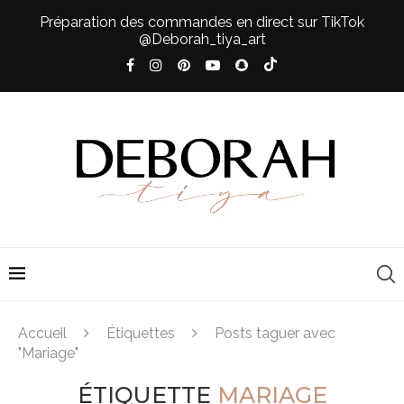
Préparation des commandes en direct sur TikTok
@Deborah_tiya_art
Accueil
Étiquettes
Posts taguer avec
"Mariage"
ÉTIQUETTE
MARIAGE