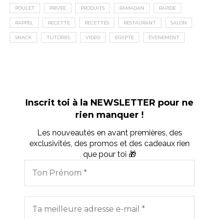
POULET
PRIVÉE
PRODUITS
RAMADAN
RAPIDE
RAPPEL
RECETTE
RECETTES
RESTAURANT
SALON
SNACK
TUTORIEL
VIDÉO
ÉGYPTE
ÉVÉNEMENT
Inscrit toi à la NEWSLETTER pour ne
rien manquer !
Les nouveautés en avant premières, des
exclusivités, des promos et des cadeaux rien
que pour toi 🎁