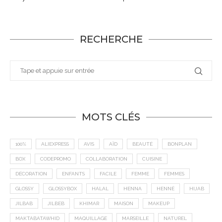
RECHERCHE
MOTS CLÉS
100%
ALIEXPRESS
AVIS
AÏD
BEAUTÉ
BONPLAN
BOX
CODEPROMO
COLLABORATION
CUISINE
DÉCORATION
ENFANTS
FACILE
FEMME
FEMMES
GLOSSY
GLOSSYBOX
HALAL
HENNA
HENNÉ
HIJAB
JILBAB
JILBEB
KHIMAR
MAISON
MAKEUP
MAKTABATAWHID
MAQUILLAGE
MARSEILLE
NATUREL