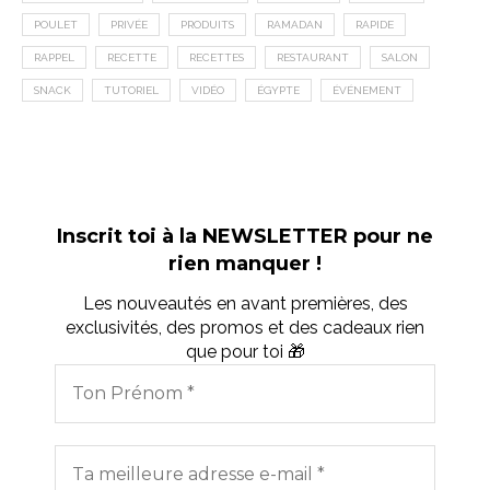
POULET
PRIVÉE
PRODUITS
RAMADAN
RAPIDE
RAPPEL
RECETTE
RECETTES
RESTAURANT
SALON
SNACK
TUTORIEL
VIDÉO
ÉGYPTE
ÉVÉNEMENT
Inscrit toi à la NEWSLETTER pour ne
rien manquer !
Les nouveautés en avant premières, des
exclusivités, des promos et des cadeaux rien
que pour toi 🎁