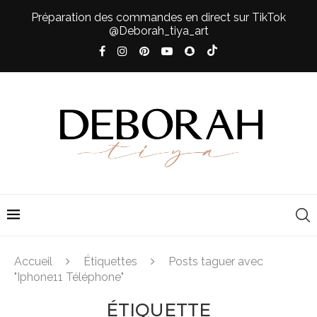
Préparation des commandes en direct sur TikTok
@Deborah_tiya_art
Accueil
Étiquettes
Posts taguer avec
"Iphone11 Téléphone"
ÉTIQUETTE