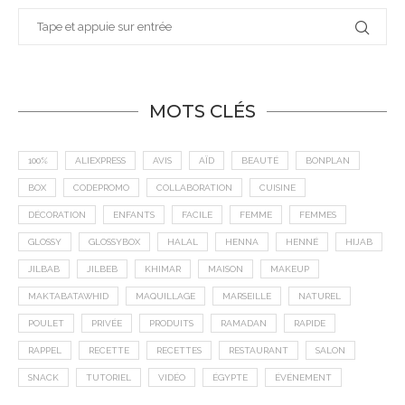
MOTS CLÉS
100%
ALIEXPRESS
AVIS
AÏD
BEAUTÉ
BONPLAN
BOX
CODEPROMO
COLLABORATION
CUISINE
DÉCORATION
ENFANTS
FACILE
FEMME
FEMMES
GLOSSY
GLOSSYBOX
HALAL
HENNA
HENNÉ
HIJAB
JILBAB
JILBEB
KHIMAR
MAISON
MAKEUP
MAKTABATAWHID
MAQUILLAGE
MARSEILLE
NATUREL
POULET
PRIVÉE
PRODUITS
RAMADAN
RAPIDE
RAPPEL
RECETTE
RECETTES
RESTAURANT
SALON
SNACK
TUTORIEL
VIDÉO
ÉGYPTE
ÉVÉNEMENT