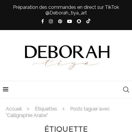
Préparation des commandes en direct sur TikTok
@Deborah_tiya_art
Accueil
Étiquettes
Posts taguer avec
"Calligraphie Arabe"
ÉTIQUETTE