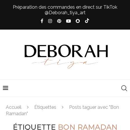
Préparation des commandes en direct sur TikTok
@Deborah_tiya_art
Accueil
Étiquettes
Posts taguer avec "Bon
Ramadan"
ÉTIQUETTE
BON RAMADAN