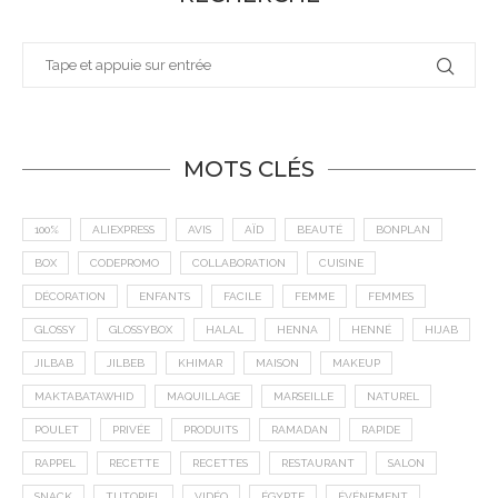
MOTS CLÉS
100%
ALIEXPRESS
AVIS
AÏD
BEAUTÉ
BONPLAN
BOX
CODEPROMO
COLLABORATION
CUISINE
DÉCORATION
ENFANTS
FACILE
FEMME
FEMMES
GLOSSY
GLOSSYBOX
HALAL
HENNA
HENNÉ
HIJAB
JILBAB
JILBEB
KHIMAR
MAISON
MAKEUP
MAKTABATAWHID
MAQUILLAGE
MARSEILLE
NATUREL
POULET
PRIVÉE
PRODUITS
RAMADAN
RAPIDE
RAPPEL
RECETTE
RECETTES
RESTAURANT
SALON
SNACK
TUTORIEL
VIDÉO
ÉGYPTE
ÉVÉNEMENT