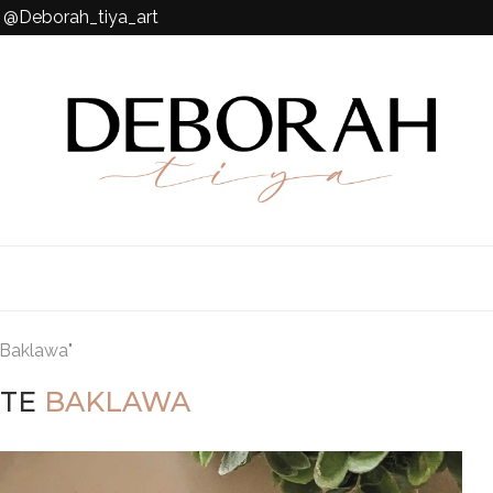
k @Deborah_tiya_art
"Baklawa"
TTE
BAKLAWA