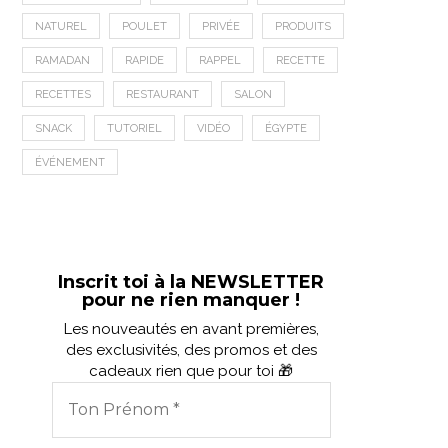
NATUREL
POULET
PRIVÉE
PRODUITS
RAMADAN
RAPIDE
RAPPEL
RECETTE
RECETTES
RESTAURANT
SALON
SNACK
TUTORIEL
VIDÉO
ÉGYPTE
ÉVÉNEMENT
Inscrit toi à la NEWSLETTER
pour ne rien manquer !
Les nouveautés en avant premières,
des exclusivités, des promos et des
cadeaux rien que pour toi 🎁