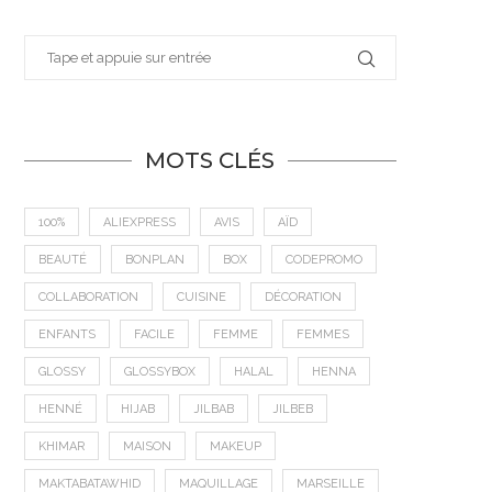
MOTS CLÉS
100%
ALIEXPRESS
AVIS
AÏD
BEAUTÉ
BONPLAN
BOX
CODEPROMO
COLLABORATION
CUISINE
DÉCORATION
ENFANTS
FACILE
FEMME
FEMMES
GLOSSY
GLOSSYBOX
HALAL
HENNA
HENNÉ
HIJAB
JILBAB
JILBEB
KHIMAR
MAISON
MAKEUP
MAKTABATAWHID
MAQUILLAGE
MARSEILLE