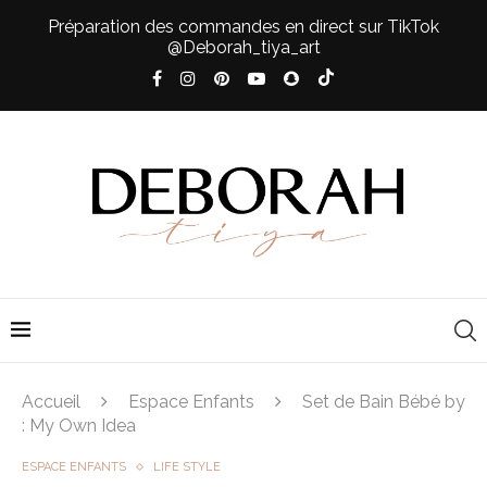
Préparation des commandes en direct sur TikTok
@Deborah_tiya_art
Accueil
Espace Enfants
Set de Bain Bébé by
: My Own Idea
ESPACE ENFANTS
LIFE STYLE