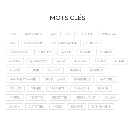
MOTS CLÉS
100%
ALIEXPRESS
AVIS
AÏD
BEAUTÉ
BONPLAN
BOX
CODEPROMO
COLLABORATION
CUISINE
DÉCORATION
ENFANTS
FACILE
FEMME
FEMMES
GLOSSY
GLOSSYBOX
HALAL
HENNA
HENNÉ
HIJAB
JILBAB
JILBEB
KHIMAR
MAISON
MAKEUP
MAKTABATAWHID
MAQUILLAGE
MARSEILLE
NATUREL
POULET
PRIVÉE
PRODUITS
RAMADAN
RAPIDE
RAPPEL
RECETTE
RECETTES
RESTAURANT
SALON
SNACK
TUTORIEL
VIDÉO
ÉGYPTE
ÉVÉNEMENT