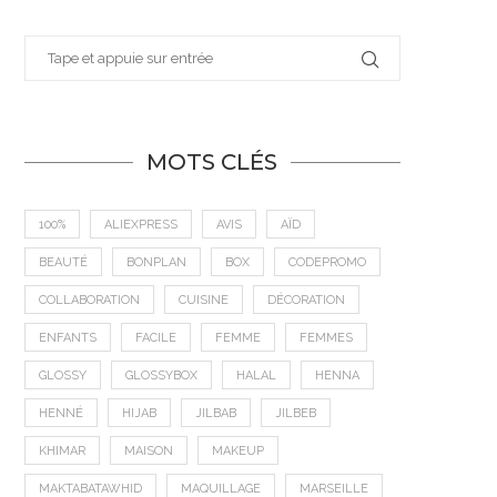
MOTS CLÉS
100%
ALIEXPRESS
AVIS
AÏD
BEAUTÉ
BONPLAN
BOX
CODEPROMO
COLLABORATION
CUISINE
DÉCORATION
ENFANTS
FACILE
FEMME
FEMMES
GLOSSY
GLOSSYBOX
HALAL
HENNA
HENNÉ
HIJAB
JILBAB
JILBEB
KHIMAR
MAISON
MAKEUP
MAKTABATAWHID
MAQUILLAGE
MARSEILLE