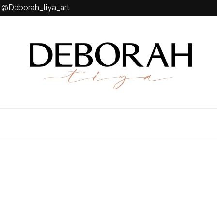
k @Deborah_tiya_art