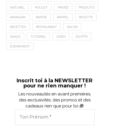
NATUREL
POULET
PRIVÉE
PRODUITS
RAMADAN
RAPIDE
RAPPEL
RECETTE
RECETTES
RESTAURANT
SALON
SNACK
TUTORIEL
VIDÉO
ÉGYPTE
ÉVÉNEMENT
Inscrit toi à la NEWSLETTER
pour ne rien manquer !
Les nouveautés en avant premières,
des exclusivités, des promos et des
cadeaux rien que pour toi 🎁