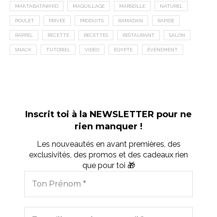
MAKTABATAWHID
MAQUILLAGE
MARSEILLE
NATUREL
POULET
PRIVÉE
PRODUITS
RAMADAN
RAPIDE
RAPPEL
RECETTE
RECETTES
RESTAURANT
SALON
SNACK
TUTORIEL
VIDÉO
ÉGYPTE
ÉVÉNEMENT
Inscrit toi à la NEWSLETTER pour ne
rien manquer !
Les nouveautés en avant premières, des
exclusivités, des promos et des cadeaux rien
que pour toi 🎁