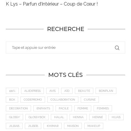
K Lys – Parfun d’Intérieur – Coup de Cœur !
RECHERCHE
MOTS CLÉS
100%
ALIEXPRESS
AVIS
AÏD
BEAUTÉ
BONPLAN
BOX
CODEPROMO
COLLABORATION
CUISINE
DÉCORATION
ENFANTS
FACILE
FEMME
FEMMES
GLOSSY
GLOSSYBOX
HALAL
HENNA
HENNÉ
HIJAB
JILBAB
JILBEB
KHIMAR
MAISON
MAKEUP