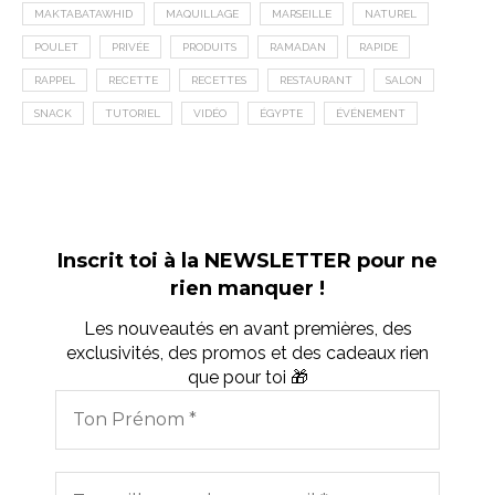
MAKTABATAWHID
MAQUILLAGE
MARSEILLE
NATUREL
POULET
PRIVÉE
PRODUITS
RAMADAN
RAPIDE
RAPPEL
RECETTE
RECETTES
RESTAURANT
SALON
SNACK
TUTORIEL
VIDÉO
ÉGYPTE
ÉVÉNEMENT
Inscrit toi à la NEWSLETTER pour ne
rien manquer !
Les nouveautés en avant premières, des
exclusivités, des promos et des cadeaux rien
que pour toi 🎁