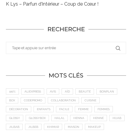
K Lys – Parfun d’Intérieur – Coup de Cœur !
RECHERCHE
MOTS CLÉS
100%
ALIEXPRESS
AVIS
AÏD
BEAUTÉ
BONPLAN
BOX
CODEPROMO
COLLABORATION
CUISINE
DÉCORATION
ENFANTS
FACILE
FEMME
FEMMES
GLOSSY
GLOSSYBOX
HALAL
HENNA
HENNÉ
HIJAB
JILBAB
JILBEB
KHIMAR
MAISON
MAKEUP