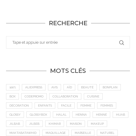
RECHERCHE
MOTS CLÉS
100%
ALIEXPRESS
AVIS
AÏD
BEAUTÉ
BONPLAN
BOX
CODEPROMO
COLLABORATION
CUISINE
DÉCORATION
ENFANTS
FACILE
FEMME
FEMMES
GLOSSY
GLOSSYBOX
HALAL
HENNA
HENNÉ
HIJAB
JILBAB
JILBEB
KHIMAR
MAISON
MAKEUP
MAKTABATAWHID
MAQUILLAGE
MARSEILLE
NATUREL