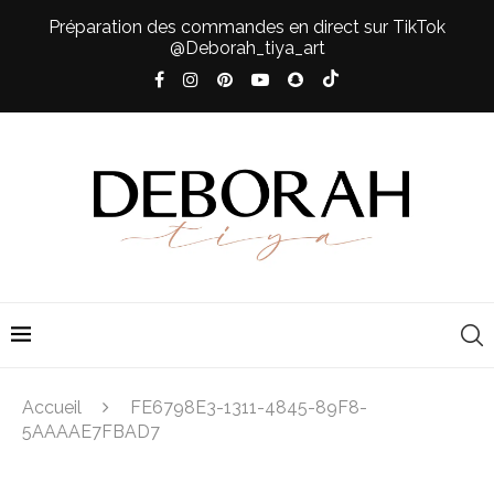
Préparation des commandes en direct sur TikTok
@Deborah_tiya_art
Accueil
FE6798E3-1311-4845-89F8-
5AAAAE7FBAD7