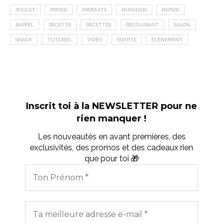
POULET
PRIVÉE
PRODUITS
RAMADAN
RAPIDE
RAPPEL
RECETTE
RECETTES
RESTAURANT
SALON
SNACK
TUTORIEL
VIDÉO
ÉGYPTE
ÉVÉNEMENT
Inscrit toi à la NEWSLETTER pour ne
rien manquer !
Les nouveautés en avant premières, des
exclusivités, des promos et des cadeaux rien
que pour toi 🎁