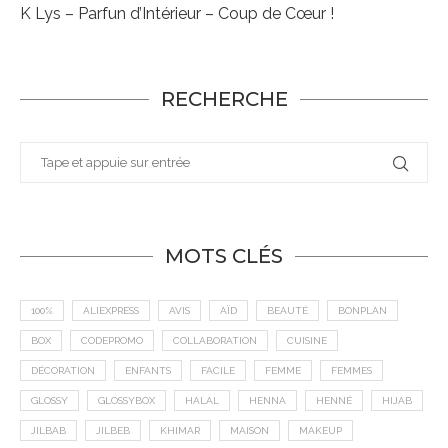
K Lys – Parfun d’Intérieur – Coup de Cœur !
RECHERCHE
MOTS CLÉS
100%
ALIEXPRESS
AVIS
AÏD
BEAUTÉ
BONPLAN
BOX
CODEPROMO
COLLABORATION
CUISINE
DÉCORATION
ENFANTS
FACILE
FEMME
FEMMES
GLOSSY
GLOSSYBOX
HALAL
HENNA
HENNÉ
HIJAB
JILBAB
JILBEB
KHIMAR
MAISON
MAKEUP