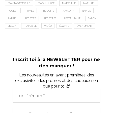
MAKTABATAWHID
MAQUILLAGE
MARSEILLE
NATUREL
POULET
PRIVÉE
PRODUITS
RAMADAN
RAPIDE
RAPPEL
RECETTE
RECETTES
RESTAURANT
SALON
SNACK
TUTORIEL
VIDÉO
ÉGYPTE
ÉVÉNEMENT
Inscrit toi à la NEWSLETTER pour ne
rien manquer !
Les nouveautés en avant premières, des
exclusivités, des promos et des cadeaux rien
que pour toi 🎁