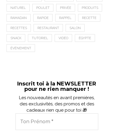
NATUREL
POULET
PRIVÉE
PRODUITS
RAMADAN
RAPIDE
RAPPEL
RECETTE
RECETTES
RESTAURANT
SALON
SNACK
TUTORIEL
VIDÉO
ÉGYPTE
ÉVÉNEMENT
Inscrit toi à la NEWSLETTER
pour ne rien manquer !
Les nouveautés en avant premières,
des exclusivités, des promos et des
cadeaux rien que pour toi 🎁