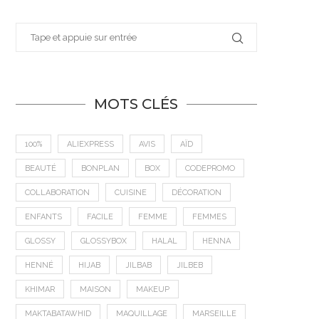
MOTS CLÉS
100%
ALIEXPRESS
AVIS
AÏD
BEAUTÉ
BONPLAN
BOX
CODEPROMO
COLLABORATION
CUISINE
DÉCORATION
ENFANTS
FACILE
FEMME
FEMMES
GLOSSY
GLOSSYBOX
HALAL
HENNA
HENNÉ
HIJAB
JILBAB
JILBEB
KHIMAR
MAISON
MAKEUP
MAKTABATAWHID
MAQUILLAGE
MARSEILLE