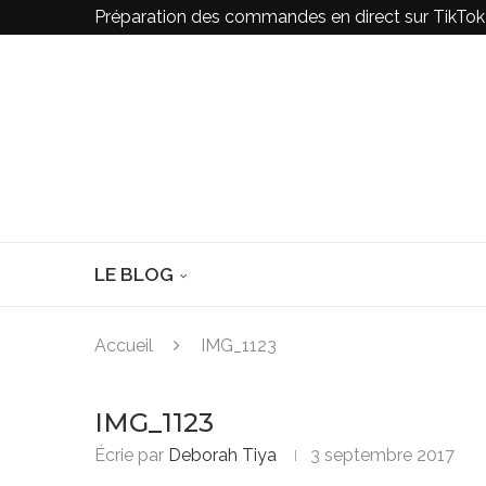
Préparation des commandes en direct sur TikTo
LE BLOG
Accueil
IMG_1123
IMG_1123
Écrie par
Deborah Tiya
3 septembre 2017