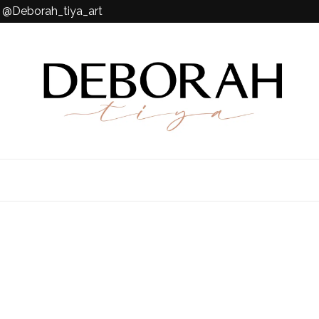
k @Deborah_tiya_art