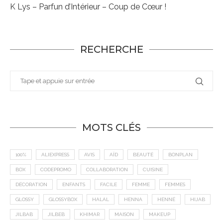
K Lys – Parfun d’Intérieur – Coup de Cœur !
RECHERCHE
MOTS CLÉS
100%
ALIEXPRESS
AVIS
AÏD
BEAUTÉ
BONPLAN
BOX
CODEPROMO
COLLABORATION
CUISINE
DÉCORATION
ENFANTS
FACILE
FEMME
FEMMES
GLOSSY
GLOSSYBOX
HALAL
HENNA
HENNÉ
HIJAB
JILBAB
JILBEB
KHIMAR
MAISON
MAKEUP