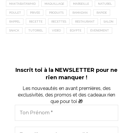
MAKTABATAWHID
MAQUILLAGE
MARSEILLE
NATUREL
POULET
PRIVÉE
PRODUITS
RAMADAN
RAPIDE
RAPPEL
RECETTE
RECETTES
RESTAURANT
SALON
SNACK
TUTORIEL
VIDÉO
ÉGYPTE
ÉVÉNEMENT
Inscrit toi à la NEWSLETTER pour ne
rien manquer !
Les nouveautés en avant premières, des
exclusivités, des promos et des cadeaux rien
que pour toi 🎁