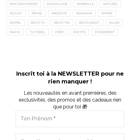
MAKTABATAWHID
MAQUILLAGE
MARSEILLE
NATUREL
POULET
PRIVÉE
PRODUITS
RAMADAN
RAPIDE
RAPPEL
RECETTE
RECETTES
RESTAURANT
SALON
SNACK
TUTORIEL
VIDÉO
ÉGYPTE
ÉVÉNEMENT
Inscrit toi à la NEWSLETTER pour ne
rien manquer !
Les nouveautés en avant premières, des
exclusivités, des promos et des cadeaux rien
que pour toi 🎁