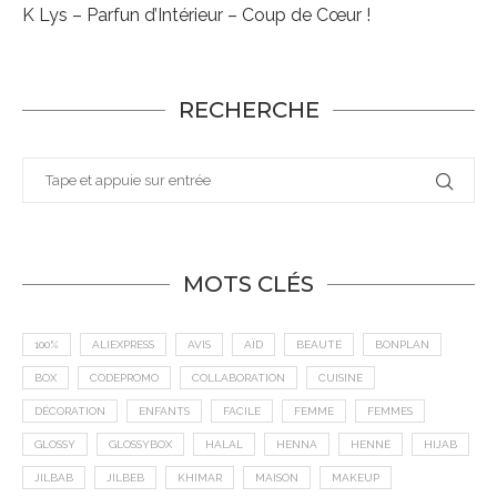
K Lys – Parfun d’Intérieur – Coup de Cœur !
RECHERCHE
MOTS CLÉS
100%
ALIEXPRESS
AVIS
AÏD
BEAUTÉ
BONPLAN
BOX
CODEPROMO
COLLABORATION
CUISINE
DÉCORATION
ENFANTS
FACILE
FEMME
FEMMES
GLOSSY
GLOSSYBOX
HALAL
HENNA
HENNÉ
HIJAB
JILBAB
JILBEB
KHIMAR
MAISON
MAKEUP