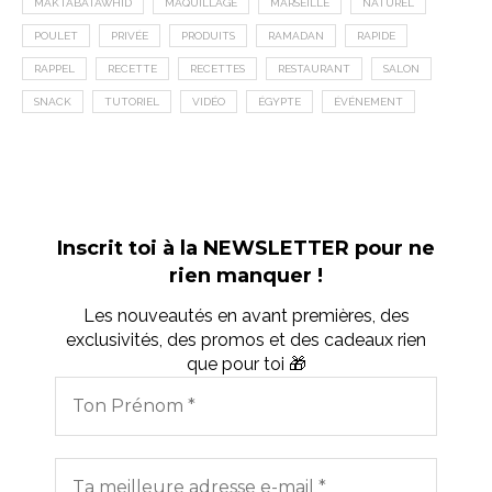
MAKTABATAWHID
MAQUILLAGE
MARSEILLE
NATUREL
POULET
PRIVÉE
PRODUITS
RAMADAN
RAPIDE
RAPPEL
RECETTE
RECETTES
RESTAURANT
SALON
SNACK
TUTORIEL
VIDÉO
ÉGYPTE
ÉVÉNEMENT
Inscrit toi à la NEWSLETTER pour ne
rien manquer !
Les nouveautés en avant premières, des
exclusivités, des promos et des cadeaux rien
que pour toi 🎁