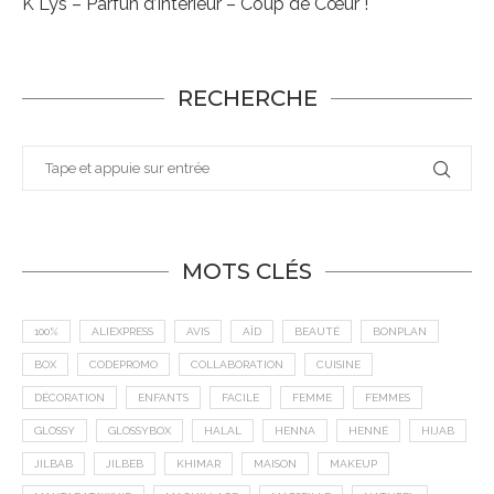
K Lys – Parfun d’Intérieur – Coup de Cœur !
RECHERCHE
MOTS CLÉS
100%
ALIEXPRESS
AVIS
AÏD
BEAUTÉ
BONPLAN
BOX
CODEPROMO
COLLABORATION
CUISINE
DÉCORATION
ENFANTS
FACILE
FEMME
FEMMES
GLOSSY
GLOSSYBOX
HALAL
HENNA
HENNÉ
HIJAB
JILBAB
JILBEB
KHIMAR
MAISON
MAKEUP