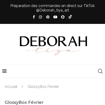
Préparation des commandes en direct sur TikTok
@Deborah_tiya_art
Accueil
GlossyBox Février
GlossyBox Février