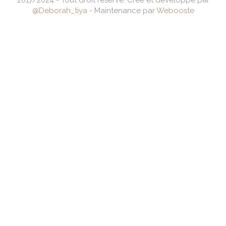
2017/2024 - Tout droit réservé. Crée et développé par
@Deborah_tiya
- Maintenance par
Webooste