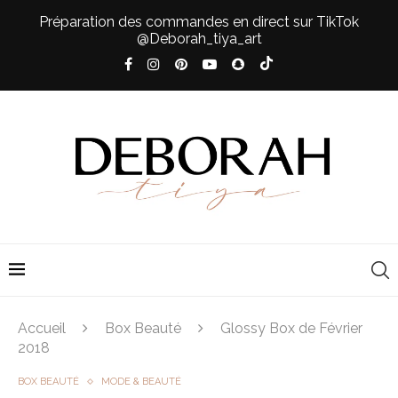
Préparation des commandes en direct sur TikTok
@Deborah_tiya_art
Accueil
Box Beauté
Glossy Box de Février
2018
BOX BEAUTÉ
MODE & BEAUTÉ