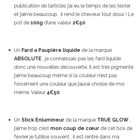
publication de l’articles j’ai eu le temps de les tester
et j’aime beaucoup , il rend le cheveux tout doux ! Le
pot de
100g
d’une valeur
2€50
Un
Fard a Paupière liquide
de la marque
ABSOLUTE
, je connaissais pas les fard liquide
donc une nouvelles découverte. Il est très pigmenté
j’aime beaucoup même si la couleur n’est pas
forcément une couleur que j’aurai choisie de moi
même. Valeur
4€50
Un
Stick Enlumineur
de la marque
TRUE GLOW
,
j’aime trop c’est
mon coup de cœur
de cet box de
février je l’utilise souvent , il est rentré dans ma