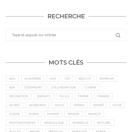
RECHERCHE
MOTS CLÉS
100%
ALIEXPRESS
AVIS
AÏD
BEAUTÉ
BONPLAN
BOX
CODEPROMO
COLLABORATION
CUISINE
DÉCORATION
ENFANTS
FACILE
FEMME
FEMMES
GLOSSY
GLOSSYBOX
HALAL
HENNA
HENNÉ
HIJAB
JILBAB
JILBEB
KHIMAR
MAISON
MAKEUP
MAKTABATAWHID
MAQUILLAGE
MARSEILLE
NATUREL
POULET
PRIVÉE
PRODUITS
RAMADAN
RAPIDE