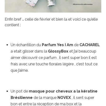
Enfin bref … celle de février et bien la et voici ce qu’elle
contient :
Un échantillon du
Parfum
Yes I Am
de
CACHAREL
a etait glisser dans la
GlossyBox
et j’ai beaucoup
aimer découvrir ce parfum , il sent super bon il est
frais avec une touche florales légère , c’est tout ce
que j’aime.
Un pot de
masque pour cheveux a la kératine
Brésilienne
de la marque
NOVEX
, il sent super
bon et entre la réception de ma box et la