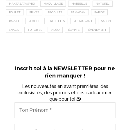
MAKTABATAWHID
MAQUILLAGE
MARSEILLE
NATUREL
POULET
PRIVÉE
PRODUITS
RAMADAN
RAPIDE
RAPPEL
RECETTE
RECETTES
RESTAURANT
SALON
SNACK
TUTORIEL
VIDÉO
ÉGYPTE
ÉVÉNEMENT
Inscrit toi à la NEWSLETTER pour ne
rien manquer !
Les nouveautés en avant premières, des
exclusivités, des promos et des cadeaux rien
que pour toi 🎁