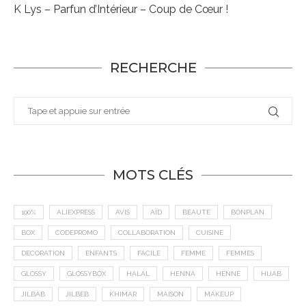
K Lys – Parfun d’Intérieur – Coup de Cœur !
RECHERCHE
MOTS CLÉS
100%
ALIEXPRESS
AVIS
AÏD
BEAUTÉ
BONPLAN
BOX
CODEPROMO
COLLABORATION
CUISINE
DÉCORATION
ENFANTS
FACILE
FEMME
FEMMES
GLOSSY
GLOSSYBOX
HALAL
HENNA
HENNÉ
HIJAB
JILBAB
JILBEB
KHIMAR
MAISON
MAKEUP