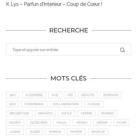
K Lys – Parfun d’Intérieur – Coup de Cœur !
RECHERCHE
MOTS CLÉS
100%
ALIEXPRESS
AVIS
AÏD
BEAUTÉ
BONPLAN
BOX
CODEPROMO
COLLABORATION
CUISINE
DÉCORATION
ENFANTS
FACILE
FEMME
FEMMES
GLOSSY
GLOSSYBOX
HALAL
HENNA
HENNÉ
HIJAB
JILBAB
JILBEB
KHIMAR
MAISON
MAKEUP