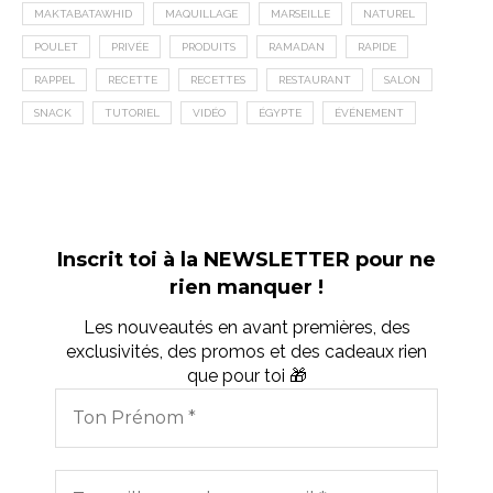
MAKTABATAWHID
MAQUILLAGE
MARSEILLE
NATUREL
POULET
PRIVÉE
PRODUITS
RAMADAN
RAPIDE
RAPPEL
RECETTE
RECETTES
RESTAURANT
SALON
SNACK
TUTORIEL
VIDÉO
ÉGYPTE
ÉVÉNEMENT
Inscrit toi à la NEWSLETTER pour ne
rien manquer !
Les nouveautés en avant premières, des
exclusivités, des promos et des cadeaux rien
que pour toi 🎁