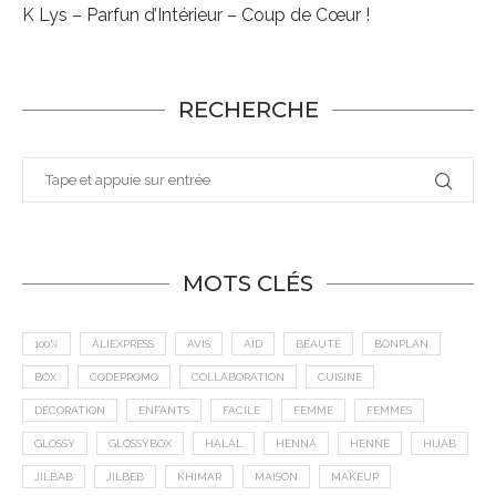
K Lys – Parfun d’Intérieur – Coup de Cœur !
RECHERCHE
MOTS CLÉS
100%
ALIEXPRESS
AVIS
AÏD
BEAUTÉ
BONPLAN
BOX
CODEPROMO
COLLABORATION
CUISINE
DÉCORATION
ENFANTS
FACILE
FEMME
FEMMES
GLOSSY
GLOSSYBOX
HALAL
HENNA
HENNÉ
HIJAB
JILBAB
JILBEB
KHIMAR
MAISON
MAKEUP