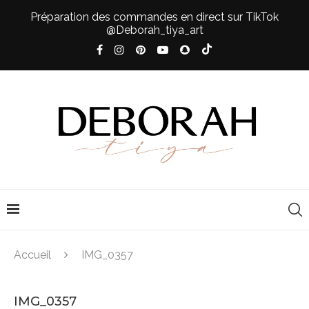
Préparation des commandes en direct sur TikTok
@Deborah_tiya_art
Accueil
IMG_0357
IMG_0357