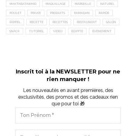
MAKTABATAWHID
MAQUILLAGE
MARSEILLE
NATUREL
POULET
PRIVÉE
PRODUITS
RAMADAN
RAPIDE
RAPPEL
RECETTE
RECETTES
RESTAURANT
SALON
SNACK
TUTORIEL
VIDÉO
ÉGYPTE
ÉVÉNEMENT
Inscrit toi à la NEWSLETTER pour ne
rien manquer !
Les nouveautés en avant premières, des
exclusivités, des promos et des cadeaux rien
que pour toi 🎁